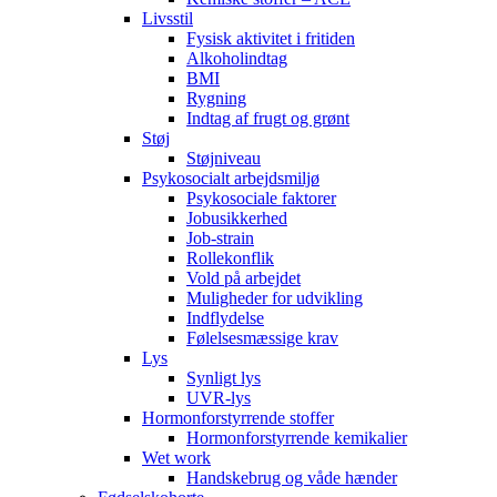
Livsstil
Fysisk aktivitet i fritiden
Alkoholindtag
BMI
Rygning
Indtag af frugt og grønt
Støj
Støjniveau
Psykosocialt arbejdsmiljø
Psykosociale faktorer
Jobusikkerhed
Job-strain
Rollekonflik
Vold på arbejdet
Muligheder for udvikling
Indflydelse
Følelsesmæssige krav
Lys
Synligt lys
UVR-lys
Hormonforstyrrende stoffer
Hormonforstyrrende kemikalier
Wet work
Handskebrug og våde hænder