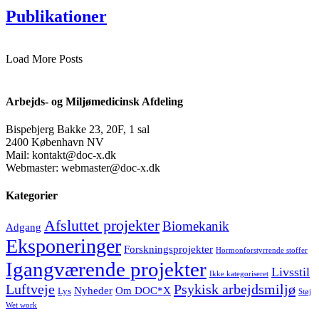
Publikationer
Load More Posts
Arbejds- og Miljømedicinsk Afdeling
Bispebjerg Bakke 23, 20F, 1 sal
2400 København NV
Mail: kontakt@doc-x.dk
Webmaster: webmaster@doc-x.dk
Kategorier
Afsluttet projekter
Biomekanik
Adgang
Eksponeringer
Forskningsprojekter
Hormonforstyrrende stoffer
Igangværende projekter
Livsstil
Ikke kategoriseret
Luftveje
Psykisk arbejdsmiljø
Nyheder
Om DOC*X
Lys
Støj
Wet work