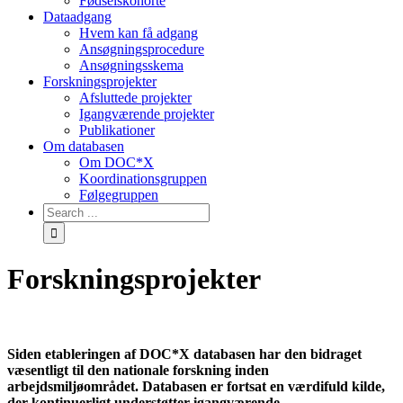
Fødselskohorte
Dataadgang
Hvem kan få adgang
Ansøgningsprocedure
Ansøgningsskema
Forskningsprojekter
Afsluttede projekter
Igangværende projekter
Publikationer
Om databasen
Om DOC*X
Koordinationsgruppen
Følgegruppen
Forskningsprojekter
Siden etableringen af DOC*X databasen har den bidraget
væsentligt til den nationale forskning inden
arbejdsmiljøområdet. Databasen er fortsat en værdifuld kilde,
der kontinuerligt understøtter igangværende