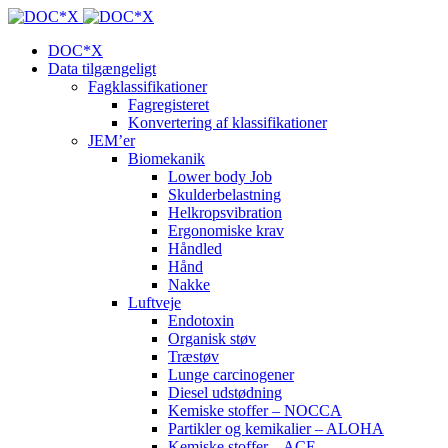
DOC*X
Data tilgængeligt
Fagklassifikationer
Fagregisteret
Konvertering af klassifikationer
JEM’er
Biomekanik
Lower body Job
Skulderbelastning
Helkropsvibration
Ergonomiske krav
Håndled
Hånd
Nakke
Luftveje
Endotoxin
Organisk støv
Træstøv
Lunge carcinogener
Diesel udstødning
Kemiske stoffer – NOCCA
Partikler og kemikalier – ALOHA
Kemiske stoffer – ACE