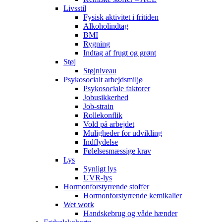
Livsstil
Fysisk aktivitet i fritiden
Alkoholindtag
BMI
Rygning
Indtag af frugt og grønt
Støj
Støjniveau
Psykosocialt arbejdsmiljø
Psykosociale faktorer
Jobusikkerhed
Job-strain
Rollekonflik
Vold på arbejdet
Muligheder for udvikling
Indflydelse
Følelsesmæssige krav
Lys
Synligt lys
UVR-lys
Hormonforstyrrende stoffer
Hormonforstyrrende kemikalier
Wet work
Handskebrug og våde hænder