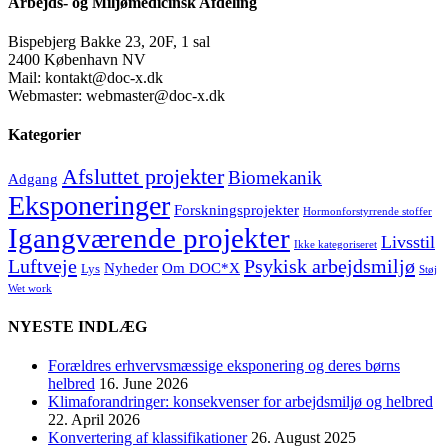
Arbejds- og Miljømedicinsk Afdeling
Bispebjerg Bakke 23, 20F, 1 sal
2400 København NV
Mail: kontakt@doc-x.dk
Webmaster: webmaster@doc-x.dk
Kategorier
Afsluttet projekter
Biomekanik
Adgang
Eksponeringer
Forskningsprojekter
Hormonforstyrrende stoffer
Igangværende projekter
Livsstil
Ikke kategoriseret
Luftveje
Psykisk arbejdsmiljø
Nyheder
Om DOC*X
Lys
Støj
Wet work
NYESTE INDLÆG
Forældres erhvervsmæssige eksponering og deres børns
helbred
16. June 2026
Klimaforandringer: konsekvenser for arbejdsmiljø og helbred
22. April 2026
Konvertering af klassifikationer
26. August 2025