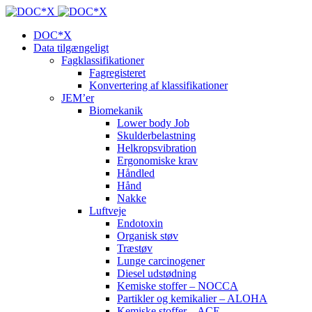
DOC*X
Data tilgængeligt
Fagklassifikationer
Fagregisteret
Konvertering af klassifikationer
JEM’er
Biomekanik
Lower body Job
Skulderbelastning
Helkropsvibration
Ergonomiske krav
Håndled
Hånd
Nakke
Luftveje
Endotoxin
Organisk støv
Træstøv
Lunge carcinogener
Diesel udstødning
Kemiske stoffer – NOCCA
Partikler og kemikalier – ALOHA
Kemiske stoffer – ACE