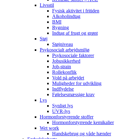
Livsstil
Fysisk aktivitet i fritiden
Alkoholindtag
BMI
Rygning
Indtag af frugt og grønt
Støj
Støjniveau
Psykosocialt arbejdsmiljø
Psykosociale faktorer
Jobusikkerhed
Job-strain
Rollekonflik
Vold på arbejdet
Muligheder for udvikling
Indflydelse
Følelsesmæssige krav
Lys
Synligt lys
UVR-lys
Hormonforstyrrende stoffer
Hormonforstyrrende kemikalier
Wet work
Handskebrug og våde hænder