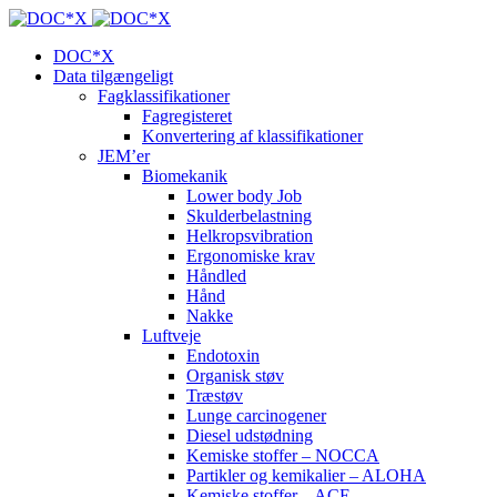
DOC*X
Data tilgængeligt
Fagklassifikationer
Fagregisteret
Konvertering af klassifikationer
JEM’er
Biomekanik
Lower body Job
Skulderbelastning
Helkropsvibration
Ergonomiske krav
Håndled
Hånd
Nakke
Luftveje
Endotoxin
Organisk støv
Træstøv
Lunge carcinogener
Diesel udstødning
Kemiske stoffer – NOCCA
Partikler og kemikalier – ALOHA
Kemiske stoffer – ACE