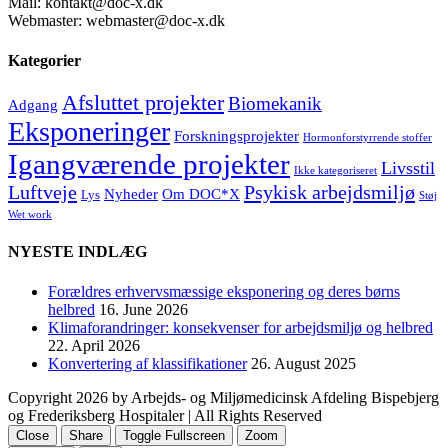
Mail: kontakt@doc-x.dk
Webmaster: webmaster@doc-x.dk
Kategorier
Afsluttet projekter
Biomekanik
Adgang
Eksponeringer
Forskningsprojekter
Hormonforstyrrende stoffer
Igangværende projekter
Livsstil
Ikke kategoriseret
Luftveje
Psykisk arbejdsmiljø
Nyheder
Om DOC*X
Lys
Støj
Wet work
NYESTE INDLÆG
Forældres erhvervsmæssige eksponering og deres børns
helbred
16. June 2026
Klimaforandringer: konsekvenser for arbejdsmiljø og helbred
22. April 2026
Konvertering af klassifikationer
26. August 2025
Copyright
2026 by Arbejds- og Miljømedicinsk Afdeling Bispebjerg
og Frederiksberg Hospitaler | All Rights Reserved
Close
Share
Toggle Fullscreen
Zoom