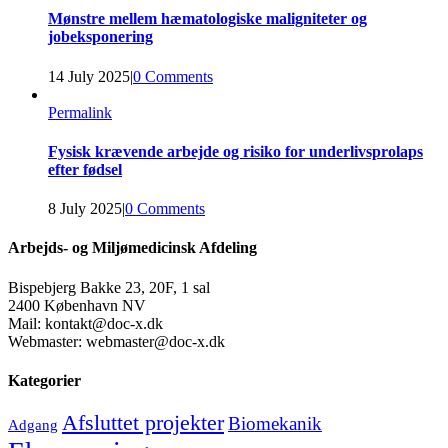
Mønstre mellem hæmatologiske maligniteter og
jobeksponering
14 July 2025
|
0 Comments
Permalink
Fysisk krævende arbejde og risiko for underlivsprolaps
efter fødsel
8 July 2025
|
0 Comments
Arbejds- og Miljømedicinsk Afdeling
Bispebjerg Bakke 23, 20F, 1 sal
2400 København NV
Mail: kontakt@doc-x.dk
Webmaster: webmaster@doc-x.dk
Kategorier
Afsluttet projekter
Biomekanik
Adgang