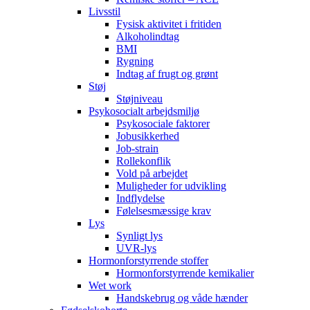
Livsstil
Fysisk aktivitet i fritiden
Alkoholindtag
BMI
Rygning
Indtag af frugt og grønt
Støj
Støjniveau
Psykosocialt arbejdsmiljø
Psykosociale faktorer
Jobusikkerhed
Job-strain
Rollekonflik
Vold på arbejdet
Muligheder for udvikling
Indflydelse
Følelsesmæssige krav
Lys
Synligt lys
UVR-lys
Hormonforstyrrende stoffer
Hormonforstyrrende kemikalier
Wet work
Handskebrug og våde hænder