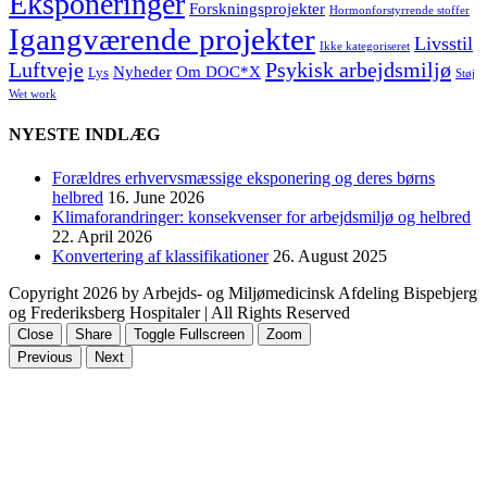
Eksponeringer
Forskningsprojekter
Hormonforstyrrende stoffer
Igangværende projekter
Livsstil
Ikke kategoriseret
Luftveje
Psykisk arbejdsmiljø
Nyheder
Om DOC*X
Lys
Støj
Wet work
NYESTE INDLÆG
Forældres erhvervsmæssige eksponering og deres børns
helbred
16. June 2026
Klimaforandringer: konsekvenser for arbejdsmiljø og helbred
22. April 2026
Konvertering af klassifikationer
26. August 2025
Copyright
2026 by Arbejds- og Miljømedicinsk Afdeling Bispebjerg
og Frederiksberg Hospitaler | All Rights Reserved
Close
Share
Toggle Fullscreen
Zoom
Previous
Next