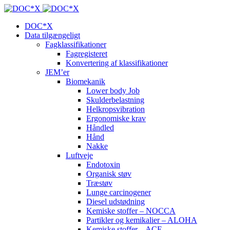
DOC*X
Data tilgængeligt
Fagklassifikationer
Fagregisteret
Konvertering af klassifikationer
JEM’er
Biomekanik
Lower body Job
Skulderbelastning
Helkropsvibration
Ergonomiske krav
Håndled
Hånd
Nakke
Luftveje
Endotoxin
Organisk støv
Træstøv
Lunge carcinogener
Diesel udstødning
Kemiske stoffer – NOCCA
Partikler og kemikalier – ALOHA
Kemiske stoffer – ACE