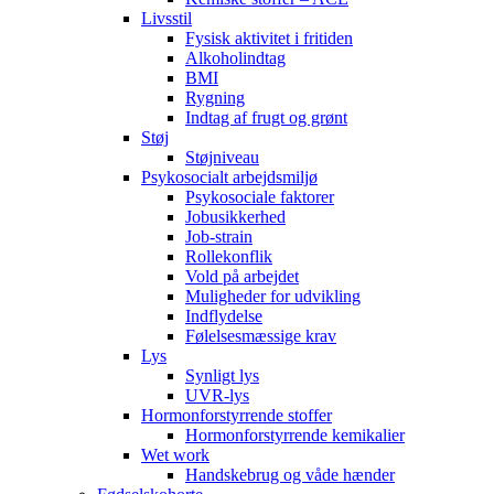
Livsstil
Fysisk aktivitet i fritiden
Alkoholindtag
BMI
Rygning
Indtag af frugt og grønt
Støj
Støjniveau
Psykosocialt arbejdsmiljø
Psykosociale faktorer
Jobusikkerhed
Job-strain
Rollekonflik
Vold på arbejdet
Muligheder for udvikling
Indflydelse
Følelsesmæssige krav
Lys
Synligt lys
UVR-lys
Hormonforstyrrende stoffer
Hormonforstyrrende kemikalier
Wet work
Handskebrug og våde hænder