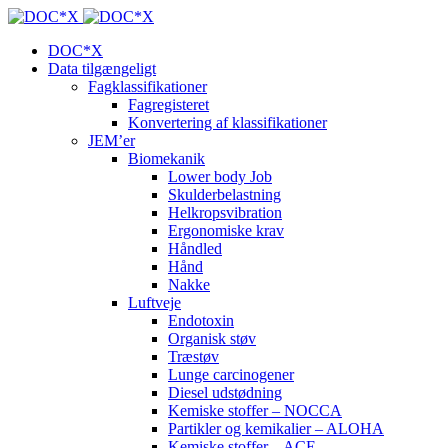
DOC*X
Data tilgængeligt
Fagklassifikationer
Fagregisteret
Konvertering af klassifikationer
JEM’er
Biomekanik
Lower body Job
Skulderbelastning
Helkropsvibration
Ergonomiske krav
Håndled
Hånd
Nakke
Luftveje
Endotoxin
Organisk støv
Træstøv
Lunge carcinogener
Diesel udstødning
Kemiske stoffer – NOCCA
Partikler og kemikalier – ALOHA
Kemiske stoffer – ACE