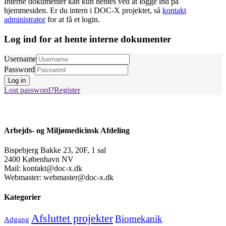
Interne dokumenter kan kun hentes ved at logge ind på
hjemmesiden. Er du intern i DOC-X projektet, så
kontakt
administrator
for at få et login.
Log ind for at hente interne dokumenter
Username
Password
Log in
Lost password?
Register
Arbejds- og Miljømedicinsk Afdeling
Bispebjerg Bakke 23, 20F, 1 sal
2400 København NV
Mail: kontakt@doc-x.dk
Webmaster: webmaster@doc-x.dk
Kategorier
Afsluttet projekter
Biomekanik
Adgang