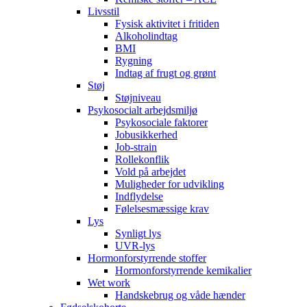
Livsstil
Fysisk aktivitet i fritiden
Alkoholindtag
BMI
Rygning
Indtag af frugt og grønt
Støj
Støjniveau
Psykosocialt arbejdsmiljø
Psykosociale faktorer
Jobusikkerhed
Job-strain
Rollekonflik
Vold på arbejdet
Muligheder for udvikling
Indflydelse
Følelsesmæssige krav
Lys
Synligt lys
UVR-lys
Hormonforstyrrende stoffer
Hormonforstyrrende kemikalier
Wet work
Handskebrug og våde hænder