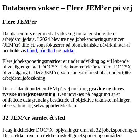
Databasen vokser – Flere JEM’er på vej
Flere JEM’er
Databasen forsætter med at vokse og omfatter stadig flere
arbejdsmiljødata. I 2024 blev tre nye jobeksponeringsmatricer
(JEM’er) tilføjet, som fokuserer på biomekaniske påvirkninger af
henholdsvis
hånd
,
håndled
og
nakke
.
Flere jobeksponeringsmatricer er under udvikling og vil løbende
blive tilgængelige i DOC*X. I de kommende år vil der i DOC*X
blive adgang til flere JEM’er, som kan være med til at understøtte
arbejdsmiljøforskning.
Der er blandt andet en JEM på vej omkring
gravide og deres
fysiske arbejdsbelastning
. Den udvikles på baggrund af et
omfattede datagrundlag bestående af objektive tekniske målinger,
observation og selvrapporterede data.
32 JEM’er samlet ét sted
I dag indeholder DOC*X oplysninger om i alt 32 jobeksponeringer.
Der dækker over en række forskellige eksponeringsområder: