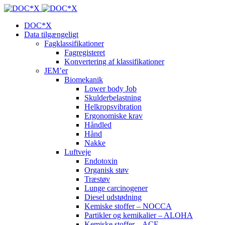
DOC*X
Data tilgængeligt
Fagklassifikationer
Fagregisteret
Konvertering af klassifikationer
JEM’er
Biomekanik
Lower body Job
Skulderbelastning
Helkropsvibration
Ergonomiske krav
Håndled
Hånd
Nakke
Luftveje
Endotoxin
Organisk støv
Træstøv
Lunge carcinogener
Diesel udstødning
Kemiske stoffer – NOCCA
Partikler og kemikalier – ALOHA
Kemiske stoffer – ACE