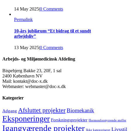
14 May 2025
|
0 Comments
Permalink
10-års jubilæum “Et bidrag til et sundt
arbejdsliv”
13 May 2025
|
0 Comments
Arbejds- og Miljømedicinsk Afdeling
Bispebjerg Bakke 23, 20F, 1 sal
2400 København NV
Mail: kontakt@doc-x.dk
Webmaster: webmaster@doc-x.dk
Kategorier
Afsluttet projekter
Biomekanik
Adgang
Eksponeringer
Forskningsprojekter
Hormonforstyrrende stoffer
Igangværende projekter
Livsstil
Ikke kategoriseret