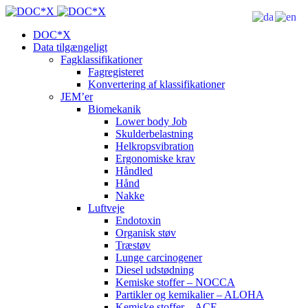
DOC*X
Data tilgængeligt
Fagklassifikationer
Fagregisteret
Konvertering af klassifikationer
JEM’er
Biomekanik
Lower body Job
Skulderbelastning
Helkropsvibration
Ergonomiske krav
Håndled
Hånd
Nakke
Luftveje
Endotoxin
Organisk støv
Træstøv
Lunge carcinogener
Diesel udstødning
Kemiske stoffer – NOCCA
Partikler og kemikalier – ALOHA
Kemiske stoffer – ACE