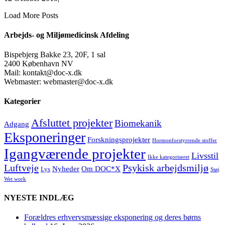
Load More Posts
Arbejds- og Miljømedicinsk Afdeling
Bispebjerg Bakke 23, 20F, 1 sal
2400 København NV
Mail: kontakt@doc-x.dk
Webmaster: webmaster@doc-x.dk
Kategorier
Afsluttet projekter
Biomekanik
Adgang
Eksponeringer
Forskningsprojekter
Hormonforstyrrende stoffer
Igangværende projekter
Livsstil
Ikke kategoriseret
Luftveje
Psykisk arbejdsmiljø
Nyheder
Om DOC*X
Lys
Støj
Wet work
NYESTE INDLÆG
Forældres erhvervsmæssige eksponering og deres børns