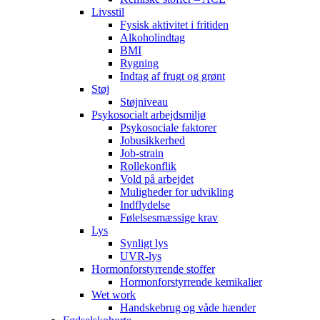
Livsstil
Fysisk aktivitet i fritiden
Alkoholindtag
BMI
Rygning
Indtag af frugt og grønt
Støj
Støjniveau
Psykosocialt arbejdsmiljø
Psykosociale faktorer
Jobusikkerhed
Job-strain
Rollekonflik
Vold på arbejdet
Muligheder for udvikling
Indflydelse
Følelsesmæssige krav
Lys
Synligt lys
UVR-lys
Hormonforstyrrende stoffer
Hormonforstyrrende kemikalier
Wet work
Handskebrug og våde hænder