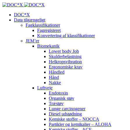
DOC*X
Data tilgængeligt
Fagklassifikationer
Fagregisteret
Konvertering af klassifikationer
JEM’er
Biomekanik
Lower body Job
Skulderbelastning
Helkropsvibration
Ergonomiske krav
Håndled
Hånd
Nakke
Luftveje
Endotoxin
Organisk støv
Træstøv
Lunge carcinogener
Diesel udstødning
Kemiske stoffer – NOCCA
Partikler og kemikalier – ALOHA
Kemiske stoffer – ACE