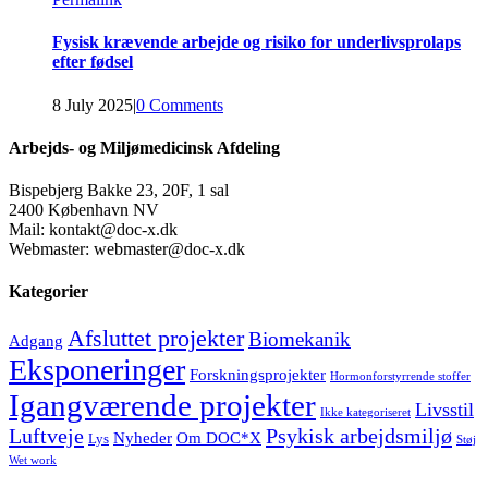
Fysisk krævende arbejde og risiko for underlivsprolaps
efter fødsel
8 July 2025
|
0 Comments
Arbejds- og Miljømedicinsk Afdeling
Bispebjerg Bakke 23, 20F, 1 sal
2400 København NV
Mail: kontakt@doc-x.dk
Webmaster: webmaster@doc-x.dk
Kategorier
Afsluttet projekter
Biomekanik
Adgang
Eksponeringer
Forskningsprojekter
Hormonforstyrrende stoffer
Igangværende projekter
Livsstil
Ikke kategoriseret
Luftveje
Psykisk arbejdsmiljø
Nyheder
Om DOC*X
Lys
Støj
Wet work