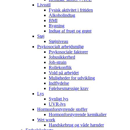
Livsstil
Fysisk aktivitet i fritiden
Alkoholindtag
BMI
Rygning
Indtag af frugt og grønt
Støj
Støjniveau
Psykosocialt arbejdsmiljø
Psykosociale faktorer
Jobusikkerhed
Job-strain
Rollekonflik
Vold på arbejdet
Muligheder for udvikling
Indflydelse
Følelsesmæssige krav
Lys
Synligt lys
UVR-lys
Hormonforstyrrende stoffer
Hormonforstyrrende kemikalier
Wet work
Handskebrug og våde hænder